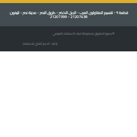
قطعة ٩ - تقسيم المقاولون العرب - الجبل الاخضر - طريق النصر - مدينة نصر - تليفون:
21207438 - 21207399
© جميع الحقوق محفوظة لبنك الاستثمار القومي
إدارة : الدعم الفني للاستثمار