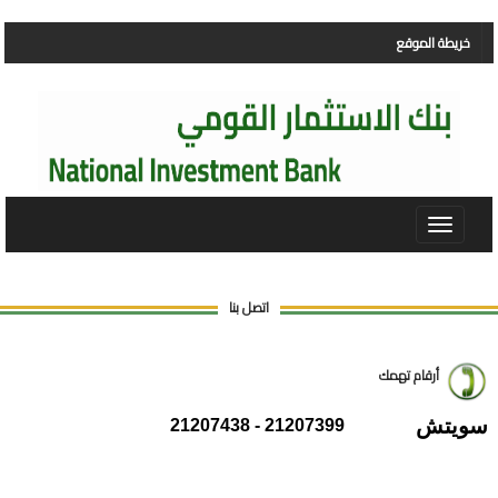
خريطة الموقع
Toggle
navigat
اتصل بنا
أرقام تهمك
سويتش
21207438 - 21207399