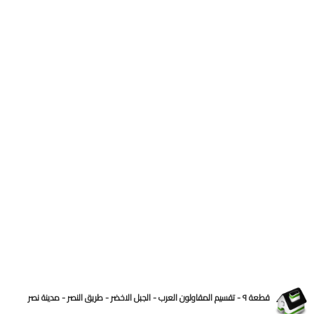
قطعة ٩ - تقسيم المقاولون العرب - الجبل الاخضر - طريق النصر - مدينة نصر