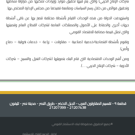
شركات الإنتاج الحربي) والتي يتم فيها تحقيق موارد وإيرادات تمكنها من مزاولة نشاطها
وتحقيق فوائض من خلال رسم السياسات ومتابعة تنفيذها من مجلس الإدارة المختص بها.
واستهدفت الدولة من هذه الوحدات القيام بأنشطة مختلفة تتميز بها عن باقى أنشطة
جهات أخرى والحفاظ على الأصول والممتلكات العامة لشركات القطاع العام وتنميتها
والتي تمثل قيمة مضافة للاقتصاد القومي.
وتقوم بأنشطة اقتصادية/خدمية (صناعية – مقاولات – زراعة – خدمات بترولية – دفاع
وأمن).
ومن أهم الوحدات الاقتصادية التي قام البنك بتمويلها (شركات الغزل والنسيج – شركات
الأدوية – شركات الإنتاج الحربي ....).
قطعة ٩ - تقسيم المقاولون العرب - الجبل الاخضر - طريق النصر - مدينة نصر - تليفون:
21207438 - 21207399
© جميع الحقوق محفوظة لبنك الاستثمار القومي
إدارة : الدعم الفني للاستثمار