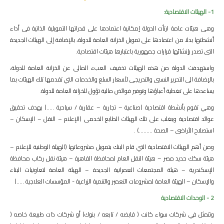
1- الهيئات الاقتصادية:
وهى هيئات عامة ارتأت الدولة إمكانية اعتمادها على قدراتها التمويلية الذاتية فى أداء
أنشطتها بدلا من اعتمادها على تمويل الخزانة العامة للدولة، بالإضافة إلى الهيئات الجديدة
التى تصدر بإنشائها قرارات جمهورية باعتبارها هيئات اقتصادية.
واستهدفت الدولة من هذه الهيئات تخفيف العبء المالى عن الخزانة العامة للدولة،
بالإضافة الى التحرير النسبى والتدريجى لأسعار السلع والخدمات التي تقدمها تلك الهيئات بما
يساعدها على تغطية أعباؤها وتوفير فوائض مالية تؤول للخزانة العامة للدولة.
وهي تقوم بأنشطة اقتصادية (صناعية – تجارية – عقارية / سياحية .....) بهدف تحقيق
عوائد اقتصادية ويغلب على تلك الهيئات الطابع الخدمى (الإعلام – النقل – الإسكان –
استصلاح الأراضى – الصحة .........) .
ومن أهم الهيئات الاقتصادية التي قام البنك بتمويل مشروعاتها (الهيئة الوطنية للإعلام –
هيئة سكك حديد مصر – هيئة النقل العام لمحافظة القاهرة – هيئة نقل ركاب محافظة
الإسكندرية – هيئة المجتمعات العمرانية الجديدة – الهيئة العامة لتعاونيات البناء
والإسكان – الهيئة العامة لمشروعات التعمير والتنمية الزراعية - المؤسسات العلاجية .....)
2 - الوحدات الاقتصادية
وتتمثل في شركات سواء كانت ( قابضه / تابعه / بنوك) أو شركات ذات طبيعة خاصه (