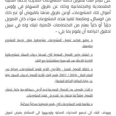
على قيام البنك بتمويل كافة المشروعات المدرجة بخطة التنمية
الاقتصادية والاجتماعية وذلك عن طريق الاسهام في رؤوس
أموال تلك المشروعات، أوعن طريق مدها بالقروض أو غير ذلك
من الوسائل، ومتابعة تنفيذ هذه المشروعات سواء كان التمويل
جزئياً أو كلياً يعتبر من الاختصاصات الأصلية للبنك وله في سبيل
تحقيق اغراضه أن يقوم بما يلي: -
o وضع قواعد تمويل المشروعات وشروطها وفق نوعية المشروع
وطبيعته.
o اعتماد برامج التمويل السنوية التي تعدها جهات الاسناد لمشروعاتها
الواردة بالخطة بعد تقديمها ومناقشتها مع البنك.
o كفالة التمويل المحلى والأجنبي اللازم لتنفيذ المشروعات، وبداية من
العام المالي 2006 / 2007 يقوم البنك بإتاحة التمويل لجهات الاسناد نيابة
عن وزارة المالية (الخزانة العامة).
o الاذن بالصرف من الاموال المودعة لديه أو في حساباته بما يكفل تدفق
التمويل وفقاً لما يتحقق من تقدم في تنفيذ المشروعات.
o متابعة تنفيذ المشروعات التي يقوم بتمويلها ميدانياً ومكتبياً.
ويهدف البنك الي تجميع المدخرات المحلية وتوجيهها الي الاستثمار بغرض تمويل