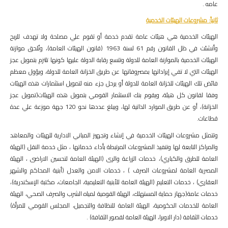
عامه .
ثانياً: مشروعات الهيئات الخدمية
الهيئات الخدمية هي هيئات عامة تقدم خدمة أو تقوم علي مصلحة ولا تهدف للربح
وأنشئت في ظل القانون رقم 61 لسنة 1963 (قانون الهيئات العامة)، وتٌلحق موازنة
الهيئات الخدمية بالموازنة العامة للدولة وتتسع رقابة الدولة عليها كونها تلتزم بتمويل عجز
الهيئات التي لا تفي إيراداتها بمصروفاتها عن طريق الخزانة العامة للدولة، ويؤول معظم
فائض تلك الهيئات للخزانة العامة للدولة أو يرحل جزء منه لتمويل استثمارات هذه الهيئات
وفقا لقانون كل هيئة، ويقوم بنك الاستثمار القومي بتمويل هذه الهيئات(تمويل عجز
الخزانة)، أو عن طريق الموارد الذاتية لها، ويبلغ عددها نحو 120 جهة موزعة علي عدة
قطاعات.
وتتمثل مشروعات الهيئات الخدمية في إنشاء وتجهيز المباني الادارية للهيئات والمعاهد
والمراكز التابعة لها وتنفيذ المشروعات المرتبطة بأداء خدماتها ، مثل خدمة النقل (الهيئة
العامة للطرق والكباري)، خدمات الزراعة والرى (الهيئة العامة لتحسين الاراضى ، الهيئة
المصرية العامة لمشروعات الصرف ) ، خدمات الامن والعدل (أبنية المحاكم والشهر
العقاري) ، خدمات التعليم (الهيئة العامة للأبنية التعليمية، الجامعات، مكتبة الإسكندرية)،
خدمات عامة(جهاز حماية المستهلك، الهيئة القومية لمياه الشرب والصرف الصحي، الهيئة
العامة للخدمات الحكومية، الهيئة العامة للنظافة والتجميل، المجلس القومي للمرأة)
خدمات الثقافة (دار الاوبرا، الهيئة العامة لقصور الثقافة) .