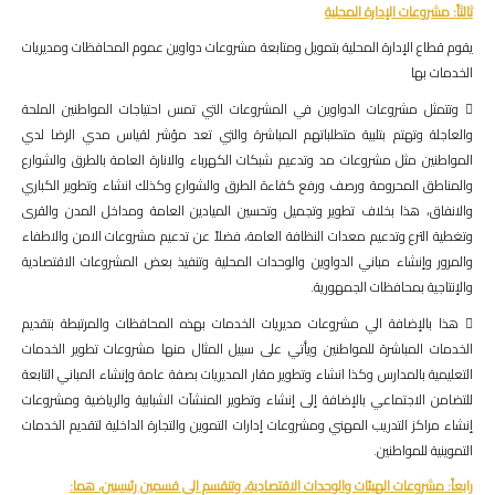
ثالثاً: مشروعات الإدارة المحلية
يقوم قطاع الإدارة المحلية بتمويل ومتابعة مشروعات دواوين عموم المحافظات ومديريات
الخدمات بها
 وتتمثل مشروعات الدواوين في المشروعات التي تمس احتياجات المواطنين الملحة
والعاجلة وتهتم بتلبية متطلباتهم المباشرة والتي تعد مؤشر لقياس مدي الرضا لدي
المواطنين مثل مشروعات مد وتدعيم شبكات الكهرباء والانارة العامة بالطرق والشوارع
والمناطق المحرومة ورصف ورفع كفاءة الطرق والشوارع وكذلك انشاء وتطوير الكباري
والانفاق، هذا بخلاف تطوير وتجميل وتحسين الميادين العامة ومداخل المدن والقرى
وتغطية الترع وتدعيم معدات النظافة العامة، فضلاً عن تدعيم مشروعات الامن والاطفاء
والمرور وإنشاء مباني الدواوين والوحدات المحلية وتنفيذ بعض المشروعات الاقتصادية
والإنتاجية بمحافظات الجمهورية.
 هذا بالإضافة الي مشروعات مديريات الخدمات بهذه المحافظات والمرتبطة بتقديم
الخدمات المباشرة للمواطنين ويأتي على سبيل المثال منها مشروعات تطوير الخدمات
التعليمية بالمدارس وكذا انشاء وتطوير مقار المديريات بصفة عامة وإنشاء المباني التابعة
للتضامن الاجتماعي بالإضافة إلى إنشاء وتطوير المنشآت الشبابية والرياضية ومشروعات
إنشاء مراكز التدريب المهني ومشروعات إدارات التموين والتجارة الداخلية لتقديم الخدمات
التموينية للمواطنين.
رابعاً: مشروعات الهيئات والوحدات الاقتصادية، وتنقسم الي قسمين رئيسيين، هما: