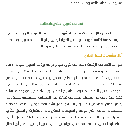
مشروعات الخطة، والمشروعات القومية.
قطاعات تمويل المشروعات بالبنك
يقوم البنك من خلال قطاعات تمويل المشروعات فيه بتوفير التمويل اللازم (خصما على
الخزانة العامة) لكافة أجهزة الدولة مثل الجهاز الإداري والهيئات الخدمية والإدارة المحلية
بالإضافة الي الهيئات والوحدات الاقتصادية، وذلك على النحو التالي:
أولاً: مشروعات الجهاز الإداري
هو احد القطاعات الرئيسية بالبنك حيث يتولى مهام دراسة وإتاحه التمويل لجهات الاسناد
التابعة له المدرجة بخطة الدوله للتنمية الاقتصادية والاجتماعية وبما يساهم في تعظيم
النفقة ورفع كفاءة الاستثمار باتباع معايير الفحص والتدقيق لما تقدمه الجهات من
مستندات بالاضافه لقيامه بالمتابعات الميدانية والمكتبية التي تساهم في التعرف على
الموقف الفعلى للتنفيذ بالمشروعات واقتراح الحلول التي تساهم في مواجهة ما يقابله
تنفيذ المشروعات من صعوبات ومعوقات قد تؤثر على المعدلات المستهدفه للتنفيذ وكذا
إصدار القطاع للعديد من التقارير والبيانات الدورية عن نشاط القطاع وعن الارصده المدرجة به
للاحتياطيات العامه الغير موزعة والتعويضات للمشروعات الاستثمارية والتنسيق بشأنها
بإستمرار مع وزارة التخطيط والتنميه الاقتصادية والتعاون الدولى وقطاعات التمويل الأخرى
بالبنك بالإضافة الى ما يسند للقطاع من مهام في مجال التحول الرقمي للبنك او أي اعمال