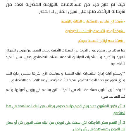
حيث تم طرح جزء من مساهماته بالبورصة المصرية لعدد من
شركاته الرائدة، منها على سبيل المثال لا الحصر:
- شركة إي فاينانس للاستثمارات المالية والرقمية
- شركة أبو قير للأسمدة والصناعات الكيماوية
- شركة مصر لإنتاج الأسمدة موبكو
بما ساهم في تدفق موارد للدولة من العملات الأجنبية وجذب العديد من رؤوس الأموال
العربية والأجنبية والاستثمارات المباشرة الداعمة للنشاط الاقتصادي وتعزيز سبل التنمية
الاقتصادية.
**ويحكم آليات إدارة استثمارات البنك الخطط والسياسات التي يقررها مجلس إدارة البنك
والتي تتفق مع خطة الدولة لتحقيق التنمية الشاملة وتحسين معدلات النمو الاقتصادي.
** وقد تباين أسلوب مساهمة البنك في الشركات التي يساهم في رؤوس أموالها، وأهم
تلك الأساليب هي:
1. أن يكون المشروع جديد ويتم تقديم دراسة جدوى ويطلب من البنك المساهمة في هذا
المشروع.
2. أن تتقدم بعض الشركات التي حصلت على قروض من البنك بطلب لتحويل كل أو بعض
تلك القروض كمساهمة في رأس المال.