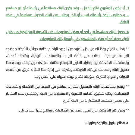
3. أن يكون المشروع قائم بالفعل - وقد يكون البنك مساهماً في رأسماله أو غير مساهم
– و مطلوب زيادة رأسماله لسبب أو لآخر ويطلب من البنك الدخول مساهماً في هذه
الزيادة.
4. دخول البنك مساهماً في أحد أو بعض المشروعات ذات الأهمية الإستراتيجية من خلال
شراء حصة أحد أو بعض المساهمين في رأسمال تلك المشروعات.
** يتطلب القيام بهذا العمل بذل المزيد من الجهد للإلمام بكافة جوانب الشركة موضوع
الدراسة من حيث الاطلاع على كافة البيانات والمستندات التاريخية، وكافة الأحداث،
والمشكلات المتعلقة بها، واقتراح الحلول اللازمة لإمكانية المتابعة دون توقف وبما يحفظ
حقوق البنك ومصالحه في تلك الشركات، ويشرف على إدارة هذا النشاط فريق من أكفء
الخبرات والموارد البشرية المؤهلة للقيام بهذه المهام على أكمل وجه.
** وتتميز مساهمات البنك بالشمول حيث إنه يساهم في العديد من الأنشطة والقطاعات
الاقتصادية، وذلك لتحقيق أهدافه التنموية والاستثمارية من ناحية، ولتخفيض حجم المخاطر
على مجمل محفظة الاستثمارات من ناحية أخرى.
** ومن اهم الشركات التي تنتمي لعدد من القطاعات ويساهم فيها البنك ما يلي:
◙ قطاع البترول والبتروكيماويات