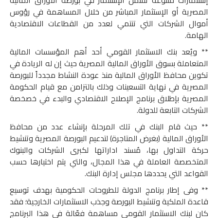
إستثمارات متنوعة تشمل الإستثمار في بورصة الأوراق المالية
المصرية أو الإستثمار المباشر من خلال المساهمة في رؤوس
أموال الشركات التي تنتمي لعدد من القطاعات الاقتصادية
الهامة.
** ويُعد بنك الاستثمار القومي أحد أهم المؤسسات المالية
المتعاملة بسوق الأوراق المالية المصرية حيث إن له الريادة في
تكوين محافظ الأوراق المالية منذ عودة النشاط مجدداً للبورصة
المصرية في نهاية التسعينات وذلك بالتزامن مع قيام الحكومة
المصرية بإطلاق برنامج الإصلاح الاقتصادي والبدء في خصخصة
الشركات التابعة للدولة.
** حيث قام البنك في تلك المرحلة بإنشاء عدد من محافظ
الأوراق المالية (بغرض المتاجرة) لتدعيم البورصة المصرية وتنشيط
حركة التداول بها، مُسند اداراتها لكبرى الشركات والبنوك
المتخصصة العاملة في هذا المجال، والتي يتم اختيارها حسب
القواعد التي يحددها مجلس إدارة البنك.
** وفى إطار برنامج الدولة للطروحات الحكومية بهدف توسيع
قاعدة الملكية وتنشيط البورصة وجذب الاستثمارات الخارجية؛ فقد
كان لبنك الاستثمار القومي مساهمة فعّالة في هذا البرنامج