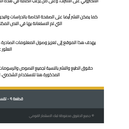
الالكتروني على الانترنت. وعلى من يرغب الكتابة في هذه ا
كما يمكن النشر أيضا على الصفحة الخاصة بالدراسات والبحوث
التي تم الاستعانة بها في النص المك
يهدف هذا الموقع إلى تعزيز وصول المعلومات الصادرة م
العثور
حقوق الطبع والنشر بالنسبة لجميع النصوص والرسومات 
المذكورة هنا للاستخدام الشخصي، ل
قطعة ٩ - تقسيم المقاولون العرب - الجبل الاخضر - طريق النصر - مدينة نصر - تليفون: 21207438 - 21207399
© جميع الحقوق محفوظة لبنك الاستثمار القومي