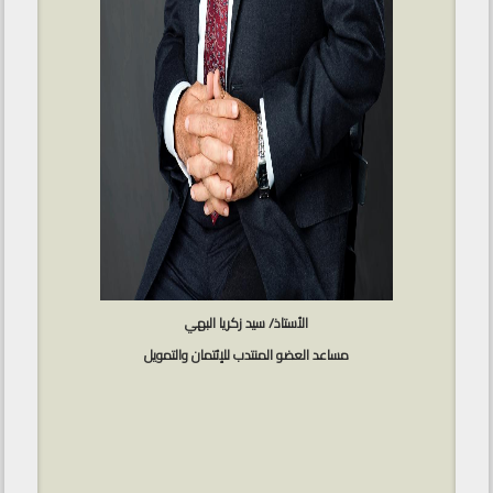
الأستاذ/ سيد زكريا البهي
مساعد العضو المنتدب للإئتمان والتمويل