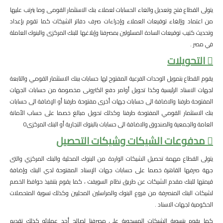
يتولى القطاع فتح وتعديل والغاء الحسابات لعملاء بنك الاستثمار القومى وما يترتب عليها
من اعتماد وإلغاء توقيعات العملاء وإجراءات صرف دفاتر الشيكات كما تقوم بإعداد
وتحديث كتيب توقيعات السادة المسئولين بمصرفنا وإبلاغها للبنك المركزى والبنوك العاملة
في مصر .
 التحويلات
يقوم القطاع بتمويل الوحدات الفرعية المفتوح لها حسابات ببنك الاستثمار القومي والتابعة
لجهات الاسناد الرئيسية وكذا تحويل أوامر دفع الكترونى مخصومة من حسابات الجهات
المفتوحة طرفنا والاضافة الى حسابات جهات أخرى مفتوحة طرفنا أو الإضافة الى حسابات
بنك الاستثمار القومي المفتوحة طرفنا وكذلك تحويل مبالغ خصما على حساب الأمانة
العامة والجمعية والصندوق والاضافة الى حسابات بالبنوك التجارية أو البنك المركزى0
 مدفوعات الشيكات وشيكات التحصيل
يتولى القطاع مهمة تحصيل الشيكات الواردة من البنوك المحلية والبنك المركزي والتى
جهة صرفها القاهرة خصما على حسابات جهات الإسناد المفتوحة لدي البنك وإضافة
قيمتها للبنك مقدم الشيكات عن طريق نظام السويفت ، كما يقوم بتنفيذ حوافظ الخصم
لشيكات البنك المنصرفة من فروع البنوك والمراسلين المحليين وكذلك تسوية المتحصلات
الحكومية لجهات الاسناد .
كما يقوم بتسوية الشيكات المسحوبة على مصرفنا لصالح أحد عملائه كذلك تقديم