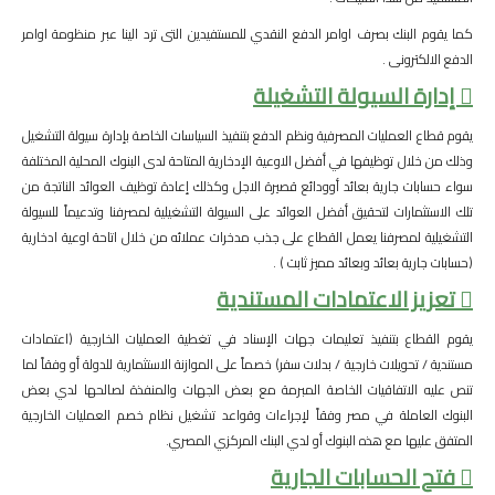
كما يقوم البنك بصرف اوامر الدفع النقدي للمستفيدين التى ترد الينا عبر منظومة اوامر
الدفع الالكترونى .
 إدارة السيولة التشغيلة
يقوم قطاع العمليات المصرفية ونظم الدفع بتنفيذ السياسات الخاصة بإدارة سيولة التشغيل
وذلك من خلال توظيفها في أفضل الاوعية الإدخارية المتاحة لدى البنوك المحلية المختلفة
سواء حسابات جارية بعائد أوودائع قصيرة الاجل وكذلك إعادة توظيف العوائد الناتجة من
تلك الاستثمارات لتحقيق أفضل العوائد على السيولة التشغيلية لمصرفنا وتدعيماً للسيولة
التشغيلية لمصرفنا يعمل القطاع على جذب مدخرات عملائه من خلال اتاحة اوعية ادخارية
(حسابات جارية بعائد وبعائد مميز ثابت ) .
 تعزيز الاعتمادات المستندية
يقوم القطاع بتنفيذ تعليمات جهات الإسناد في تغطية العمليات الخارجية (اعتمادات
مستندية / تحويلات خارجية / بدلات سفر) خصماً على الموازنة الاستثمارية للدولة أو وفقاً لما
تنص عليه الاتفاقيات الخاصة المبرمة مع بعض الجهات والمنفذة لصالحها لدي بعض
البنوك العاملة في مصر وفقاً لإجراءات وقواعد تشغيل نظام خصم العمليات الخارجية
المتفق عليها مع هذه البنوك أو لدي البنك المركزي المصري.
 فتح الحسابات الجارية