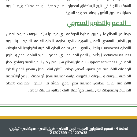
الشيكات الآجلة في تاريخ الإستحقاق لتحصيلها لصالح مصرفنا أو أحد عملائه وأيضاً تسوية
حسابات صناديق التأمين البديلة بعد ورود السويفت
 الدعم والتطوير المصرفي
حرصا من القطاع على تطبيق ضوابط الحوكمة التي فرضتها هيئة السويفت بضرورة الفصل
بين الجانب التنفيذي لأعمال السويفت الذى تطبقه الإدارة العامة للسويفت والتسوية
اللحظية (Business) والجانب الفني الذى تطبقه الإدارة المركزية لتكنولوجيا المعلومات
(Technical issues) وأعمال الدعم المختلفة التي تقدمها الإدارة العامة للدعم والتطوير
المصرفي (Support activities) لضمان إنتظام سير العمل من الناحية الفنية وتفادي خطر
الهجمات الإلكترونية مع تحقيق أقصي درجات الأمان لبيئة العمل بتقديم الدعم للإدارة
المركزية للسويفت والتسويات الإلكترونية بدراسة ومتابعة تعديل أو تحديث البرامج أوالأنظمة
الإلكترونية القابلة للتطبيق، ومتابعة نظم الدفع الحديثة في السوق المصرفية وإعداد
الدراسات والمقترحات التي تتناسب مع أعمال البنك وتطابق سياسات الدولة .
قطعة ٩ - تقسيم المقاولون العرب - الجبل الاخضر - طريق النصر - مدينة نصر - تليفون:
21207438 - 21207399