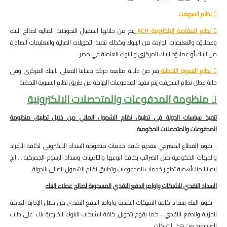
 نظام السويفت
 نظام المقاصة الإلكترونية ACH
يتم من خلالها استقبال التحويلات المالية لصالح البنك
وعملاؤه والتعليمات الواردة من البنوك وكذلك تنفيذ التحويلات المالية والتعليمات الصادرة
من البنك أو عملاؤه للبنك المركزي والبنوك العاملة في مصر
 نظام التسوية اللحظية
يتم من خلالة متابعة حركة حسابنا الفعلى بالبنك المركزى وفى
حالة عطل نظام السويفت يتم تنفيذ المدفوعات الهامة عن طريق نظام التسوية اللحظية
 منظومة المدفوعات والمتحصلات الالكترونية
تنفيذ سياسات الدولة في تطبيق نظام الشمول المالي من خلال تطبيق منظومة
المدفوعات والمتحصلات الحكومية
- يقوم القطاع المصرفي بتقديم كافة خدمات منظومة السداد الالكتروني لكافة الافراد
والجهات الحكومية مثل الضرائب بكافة انوعها والتامينات وسداد الرسوم الجمركية.....الخ
ايماننا منا بأهمية تطوير خدمات المدفوعات وتطبيق نظام الشمول المالي بالدولة.
السداد النقدي للشيكات واوامر الدفع النقدي المسحوبة لصالح عملاء البنك
- يقوم البنك بسداد كافة الشيكات النقدية واوامر الدفع النقدي من خلال الإدارة العامة
للخزينة والدفع النقدي ، كما يقوم بتحويل كافة الشيكات للبنوك الخارجية بناء علي طلب
المستفيد من هذا الشيكات .