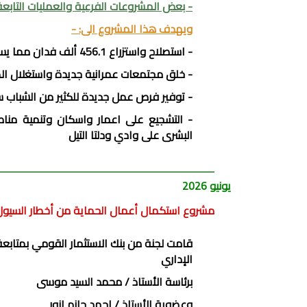
- بعض المشروعات الفرعية والعمليات التابعة
ويهدف هذا المشروع الى: -
- استصلاح واستزراع 456.1 ألف فدان مما يساهم في تقوية وتدعيم سياسة مصر الزراعية بزيادة الإنتاج الزراعي
- خلق مجتمعات عمرانية جديدة واستغلال الط
- توفير فرص عمل جديدة للكثير من الشباب سو
- التشجيع على اعمار واسكان وتنمية من
البشرى على وادي ودلتا التيل
يونيو 2026
مشروع استكمال أعمال الحماية من أخطار السيو
قامت لجنة من بنك الاستثمار القومي بمتابع
الإداري
برئاسة الأستاذ / محمد السيد موسى
وعضوية الأستاذ / احمد حازم انور